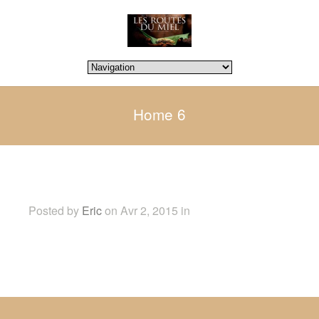
Home 6
Home 6
Posted by
Eric
on Avr 2, 2015 in