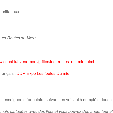
abrillanoux
 Les
Routes du Miel
:
ww.senat.fr/evenement/grilles/les_routes_du_miel.html
français :
DDP Expo Les routes Du miel
 renseigner le formulaire suivant, en veillant à compléter tous l
mais partagées avec des tiers et vous pouvez demander leur eff